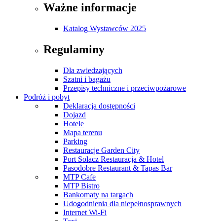
Ważne informacje
Katalog Wystawców 2025
Regulaminy
Dla zwiedzających
Szatni i bagażu
Przepisy techniczne i przeciwpożarowe
Podróż i pobyt
Deklaracja dostępności
Dojazd
Hotele
Mapa terenu
Parking
Restauracje Garden City
Port Sołacz Restauracja & Hotel
Pasodobre Restaurant & Tapas Bar
MTP Cafe
MTP Bistro
Bankomaty na targach
Udogodnienia dla niepełnosprawnych
Internet Wi-Fi