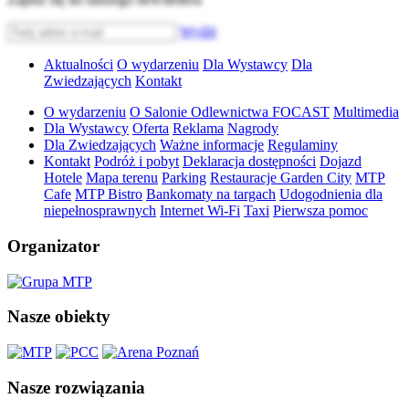
Wyślij
Aktualności
O wydarzeniu
Dla Wystawcy
Dla
Zwiedzających
Kontakt
O wydarzeniu
O Salonie Odlewnictwa FOCAST
Multimedia
Dla Wystawcy
Oferta
Reklama
Nagrody
Dla Zwiedzających
Ważne informacje
Regulaminy
Kontakt
Podróż i pobyt
Deklaracja dostępności
Dojazd
Hotele
Mapa terenu
Parking
Restauracje Garden City
MTP
Cafe
MTP Bistro
Bankomaty na targach
Udogodnienia dla
niepełnosprawnych
Internet Wi-Fi
Taxi
Pierwsza pomoc
Organizator
Nasze obiekty
Nasze rozwiązania