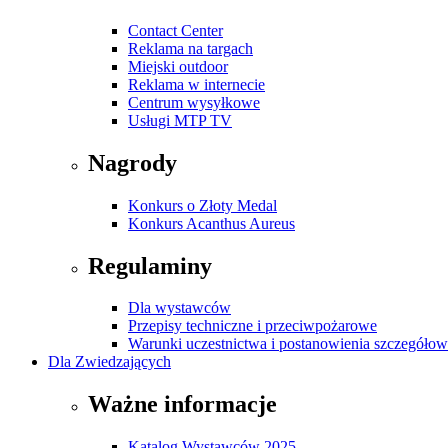
Contact Center
Reklama na targach
Miejski outdoor
Reklama w internecie
Centrum wysyłkowe
Usługi MTP TV
Nagrody
Konkurs o Złoty Medal
Konkurs Acanthus Aureus
Regulaminy
Dla wystawców
Przepisy techniczne i przeciwpożarowe
Warunki uczestnictwa i postanowienia szczegóło
Dla Zwiedzających
Ważne informacje
Katalog Wystawców 2025