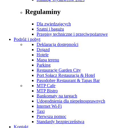
Regulaminy
Dla zwiedzających
Szatni i bagażu
Przepisy techniczne i przeciwpożarowe
Podróż i pobyt
Deklaracja dostępności
Dojazd
Hotele
Mapa terenu
Parking
Restauracje Garden City
Port Sołacz Restauracja & Hotel
Pasodobre Restaurant & Tapas Bar
MTP Cafe
MTP Bistro
Bankomaty na targach
Udogodnienia dla niepełnosprawnych
Internet Wi-Fi
Taxi
Pierwsza pomoc
Standardy bezpieczeństwa
Kontakt