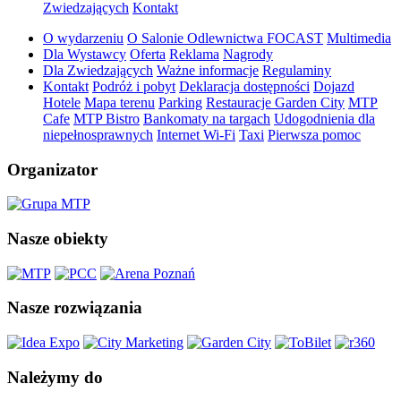
Zwiedzających
Kontakt
O wydarzeniu
O Salonie Odlewnictwa FOCAST
Multimedia
Dla Wystawcy
Oferta
Reklama
Nagrody
Dla Zwiedzających
Ważne informacje
Regulaminy
Kontakt
Podróż i pobyt
Deklaracja dostępności
Dojazd
Hotele
Mapa terenu
Parking
Restauracje Garden City
MTP
Cafe
MTP Bistro
Bankomaty na targach
Udogodnienia dla
niepełnosprawnych
Internet Wi-Fi
Taxi
Pierwsza pomoc
Organizator
Nasze obiekty
Nasze rozwiązania
Należymy do