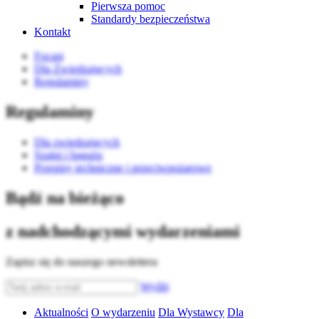
Pierwsza pomoc
Standardy bezpieczeństwa
Kontakt
Focast
Dla Zwiedzających
Regulaminy
Regulaminy
Dla zwiedzających
Szatni i bagażu
Przepisy techniczne i przeciwpożarowe
Bądź na bieżąco
z nadchodzącymi wydarzeniami
Zapisz się do naszego newslettera
Wyślij
Aktualności
O wydarzeniu
Dla Wystawcy
Dla