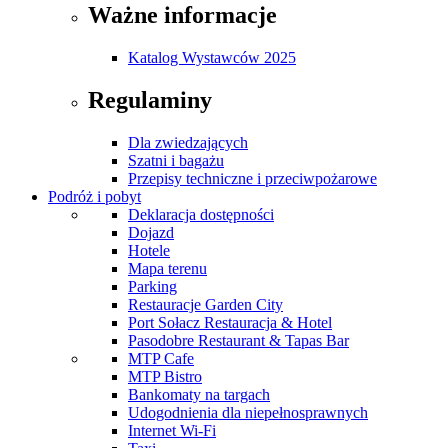
Ważne informacje
Katalog Wystawców 2025
Regulaminy
Dla zwiedzających
Szatni i bagażu
Przepisy techniczne i przeciwpożarowe
Podróż i pobyt
Deklaracja dostępności
Dojazd
Hotele
Mapa terenu
Parking
Restauracje Garden City
Port Sołacz Restauracja & Hotel
Pasodobre Restaurant & Tapas Bar
MTP Cafe
MTP Bistro
Bankomaty na targach
Udogodnienia dla niepełnosprawnych
Internet Wi-Fi