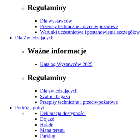
Regulaminy
Dla wystawców
Przepisy techniczne i przeciwpożarowe
Warunki uczestnictwa i postanowienia szczegóło
Dla Zwiedzających
Ważne informacje
Katalog Wystawców 2025
Regulaminy
Dla zwiedzających
Szatni i bagażu
Przepisy techniczne i przeciwpożarowe
Podróż i pobyt
Deklaracja dostępności
Dojazd
Hotele
Mapa terenu
Parking