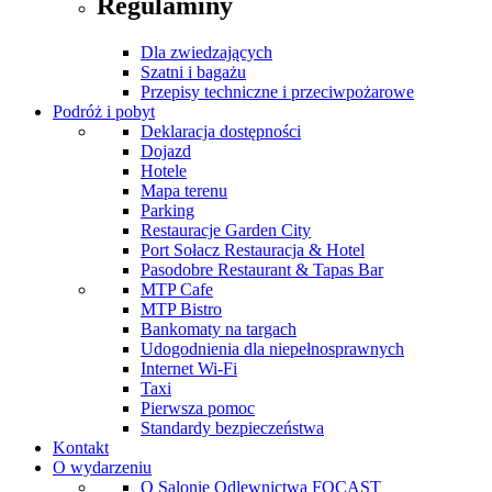
Regulaminy
Dla zwiedzających
Szatni i bagażu
Przepisy techniczne i przeciwpożarowe
Podróż i pobyt
Deklaracja dostępności
Dojazd
Hotele
Mapa terenu
Parking
Restauracje Garden City
Port Sołacz Restauracja & Hotel
Pasodobre Restaurant & Tapas Bar
MTP Cafe
MTP Bistro
Bankomaty na targach
Udogodnienia dla niepełnosprawnych
Internet Wi-Fi
Taxi
Pierwsza pomoc
Standardy bezpieczeństwa
Kontakt
O wydarzeniu
O Salonie Odlewnictwa FOCAST