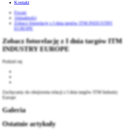
Kontakt
Focast
Aktualności
Zobacz fotorelację z I dnia targów ITM INDUSTRY
EUROPE
Zobacz fotorelację z I dnia targów ITM
INDUSTRY EUROPE
Podziel się
Zachęcamy do obejrzenia relacji z I dnia targów ITM Industry
Europe
Galeria
Ostatnie artykuły