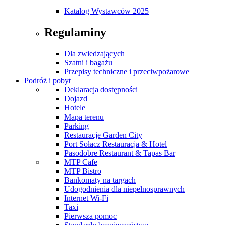
Katalog Wystawców 2025
Regulaminy
Dla zwiedzających
Szatni i bagażu
Przepisy techniczne i przeciwpożarowe
Podróż i pobyt
Deklaracja dostępności
Dojazd
Hotele
Mapa terenu
Parking
Restauracje Garden City
Port Sołacz Restauracja & Hotel
Pasodobre Restaurant & Tapas Bar
MTP Cafe
MTP Bistro
Bankomaty na targach
Udogodnienia dla niepełnosprawnych
Internet Wi-Fi
Taxi
Pierwsza pomoc