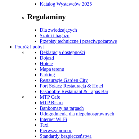
Katalog Wystawców 2025
Regulaminy
Dla zwiedzających
Szatni i bagażu
Przepisy techniczne i przeciwpożarowe
Podróż i pobyt
Deklaracja dostępności
Dojazd
Hotele
Mapa terenu
Parking
Restauracje Garden City
Port Sołacz Restauracja & Hotel
Pasodobre Restaurant & Tapas Bar
MTP Cafe
MTP Bistro
Bankomaty na targach
Udogodnienia dla niepełnosprawnych
Internet Wi-Fi
Taxi
Pierwsza pomoc
Standardy bezpieczeństwa