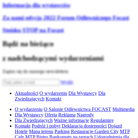
Informacja dla wystawców
Za nami edycja 2022 Forum Odlewniczego Focast
Stoisko STOP na Focast
Bądź na bieżąco
z nadchodzącymi wydarzeniami
Zapisz się do naszego newslettera
Wyślij
Aktualności
O wydarzeniu
Dla Wystawcy
Dla
Zwiedzających
Kontakt
O wydarzeniu
O Salonie Odlewnictwa FOCAST
Multimedia
Dla Wystawcy
Oferta
Reklama
Nagrody
Dla Zwiedzających
Ważne informacje
Regulaminy
Kontakt
Podróż i pobyt
Deklaracja dostępności
Dojazd
Hotele
Mapa terenu
Parking
Restauracje Garden City
MTP
Cafe
MTP Bistro
Bankomaty na targach
Udogodnienia dla