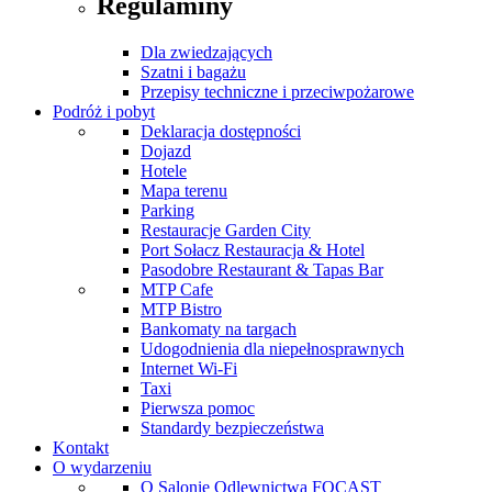
Regulaminy
Dla zwiedzających
Szatni i bagażu
Przepisy techniczne i przeciwpożarowe
Podróż i pobyt
Deklaracja dostępności
Dojazd
Hotele
Mapa terenu
Parking
Restauracje Garden City
Port Sołacz Restauracja & Hotel
Pasodobre Restaurant & Tapas Bar
MTP Cafe
MTP Bistro
Bankomaty na targach
Udogodnienia dla niepełnosprawnych
Internet Wi-Fi
Taxi
Pierwsza pomoc
Standardy bezpieczeństwa
Kontakt
O wydarzeniu
O Salonie Odlewnictwa FOCAST