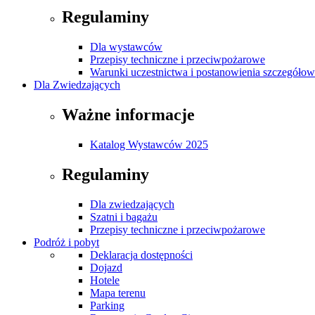
Regulaminy
Dla wystawców
Przepisy techniczne i przeciwpożarowe
Warunki uczestnictwa i postanowienia szczegóło
Dla Zwiedzających
Ważne informacje
Katalog Wystawców 2025
Regulaminy
Dla zwiedzających
Szatni i bagażu
Przepisy techniczne i przeciwpożarowe
Podróż i pobyt
Deklaracja dostępności
Dojazd
Hotele
Mapa terenu
Parking