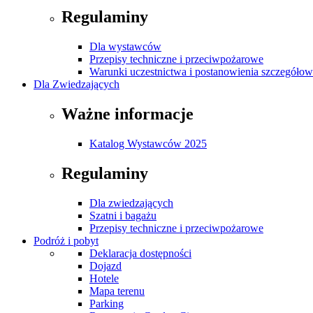
Regulaminy
Dla wystawców
Przepisy techniczne i przeciwpożarowe
Warunki uczestnictwa i postanowienia szczegóło
Dla Zwiedzających
Ważne informacje
Katalog Wystawców 2025
Regulaminy
Dla zwiedzających
Szatni i bagażu
Przepisy techniczne i przeciwpożarowe
Podróż i pobyt
Deklaracja dostępności
Dojazd
Hotele
Mapa terenu
Parking