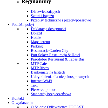
Regulaminy
Dla zwiedzających
Szatni i bagażu
Przepisy techniczne i przeciwpożarowe
Podróż i pobyt
Deklaracja dostępności
Dojazd
Hotele
Mapa terenu
Parking
Restauracje Garden City
Port Sołacz Restauracja & Hotel
Pasodobre Restaurant & Tapas Bar
MTP Cafe
MTP Bistro
Bankomaty na targach
Udogodnienia dla niepełnosprawnych
Internet Wi-Fi
Taxi
Pierwsza pomoc
Standardy bezpieczeństwa
Kontakt
O wydarzeniu
O Salonie Odlewnictwa FOCAST