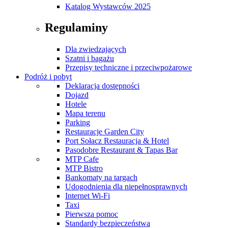
Katalog Wystawców 2025
Regulaminy
Dla zwiedzających
Szatni i bagażu
Przepisy techniczne i przeciwpożarowe
Podróż i pobyt
Deklaracja dostępności
Dojazd
Hotele
Mapa terenu
Parking
Restauracje Garden City
Port Sołacz Restauracja & Hotel
Pasodobre Restaurant & Tapas Bar
MTP Cafe
MTP Bistro
Bankomaty na targach
Udogodnienia dla niepełnosprawnych
Internet Wi-Fi
Taxi
Pierwsza pomoc
Standardy bezpieczeństwa