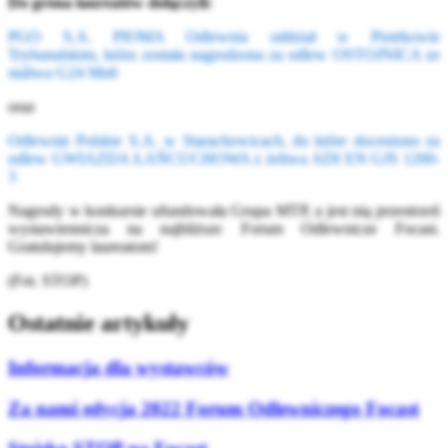
Do grona laureatów dołączyli:
PGO S.A. PIOMA Odlewnia oddział w Piotrkowie
Trybunalskim, która została nagrodzona za odlew OSTOJNICA ze
staliwa G24 Mn6
oraz
Odlewnie Polskie S.A. w Starachowicach, do które doceniono za
odlew GWIAZDA ŁAŃCUCHOWA z żeliwa ADI EN GJS 1200-
3
Nagrody w konkursie ufundowała Grupa MTP, a jest nią przestrzeń
wystawiennicza na najbliższe Forum Odlewnicze Focast.
Gratulujemy laureatom!
(Fot. STOP)
Ostatnie artykuły
Informacja dla wystawców
Za nami edycja 2022 Forum Odlewniczego Focast