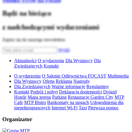
Stoisko STOP na Focast
Bądź na bieżąco
z nadchodzącymi wydarzeniami
Zapisz się do naszego newslettera
Wyślij
Aktualności
O wydarzeniu
Dla Wystawcy
Dla
Zwiedzających
Kontakt
O wydarzeniu
O Salonie Odlewnictwa FOCAST
Multimedia
Dla Wystawcy
Oferta
Reklama
Nagrody
Dla Zwiedzających
Ważne informacje
Regulaminy
Kontakt
Podróż i pobyt
Deklaracja dostępności
Dojazd
Hotele
Mapa terenu
Parking
Restauracje Garden City
MTP
Cafe
MTP Bistro
Bankomaty na targach
Udogodnienia dla
niepełnosprawnych
Internet Wi-Fi
Taxi
Pierwsza pomoc
Organizator