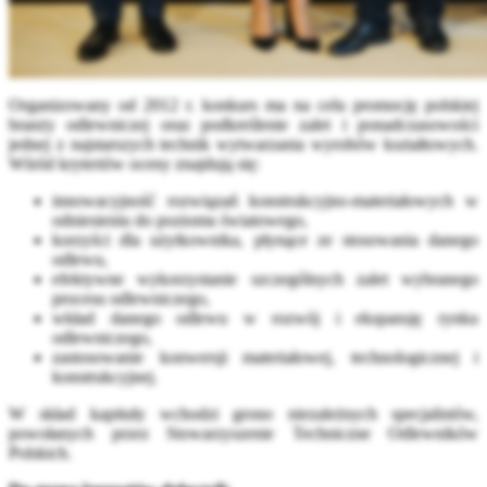
Organizowany od 2012 r. konkurs ma na celu promocję polskiej
branży odlewniczej oraz podkreślenie zalet i ponadczasowości
jednej z najstarszych technik wytwarzania wyrobów kształtowych.
Wśród kryteriów oceny znajdują się:
innowacyjność rozwiązań konstrukcyjno-materiałowych w
odniesieniu do poziomu światowego,
korzyści dla użytkownika, płynące ze stosowania danego
odlewu,
efektywne wykorzystanie szczególnych zalet wybranego
procesu odlewniczego,
wkład danego odlewu w rozwój i ekspansję rynku
odlewniczego,
zastosowanie konwersji materiałowej, technologicznej i
konstrukcyjnej.
W skład kapituły wchodzi grono niezależnych specjalistów,
powołanych przez Stowarzyszenie Techniczne Odlewników
Polskich.