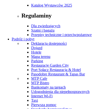
Katalog Wystawców 2025
Regulaminy
Dla zwiedzających
Szatni i bagażu
Przepisy techniczne i przeciwpożarowe
Podróż i pobyt
Deklaracja dostępności
Dojazd
Hotele
Mapa terenu
Parking
Restauracje Garden City
Port Sołacz Restauracja & Hotel
Pasodobre Restaurant & Tapas Bar
MTP Cafe
MTP Bistro
Bankomaty na targach
Udogodnienia dla niepełnosprawnych
Internet Wi-Fi
Taxi
Pierwsza pomoc