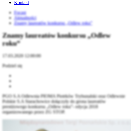
Kontakt
Focast
Aktualności
Znamy laureatów konkursu „Odlew roku”
Znamy laureatów konkursu „Odlew
roku”
17.03.2020 12:00:00
Podziel się
PGO S.A Odlewnia PIOMA Piotrków Trybunalski oraz Odlewnie
Polskie S.A Starachowice dołączyły do grona laureatów
prestiżowego konkursu „Odlew roku”- edycja 2018
organizowanego przez ZG STOP.